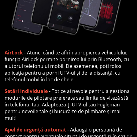
AirLock
- Atunci când te afli în apropierea vehiculului,
funcția AirLock permite pornirea lui prin Bluetooth, cu
ajutorul telefonului mobil. De asemenea, poți folosi
aplicația pentru a porni UTV-ul și de la distanță, cu
telefonul mobil în loc de cheie.
Setări individuale
- Tot ce ai nevoie pentru a gestiona
modurile de pilotare preferate sau limita de viteză stă
în telefonul tău. Adaptează-ți UTV-ul tău Fugleman
pentru nevoile tale și bucură-te de plimbare și mai
mult!
Apel de urgență automat
- Adaugă o persoană de
contact pentru eventuale situații de urgență și în caz de