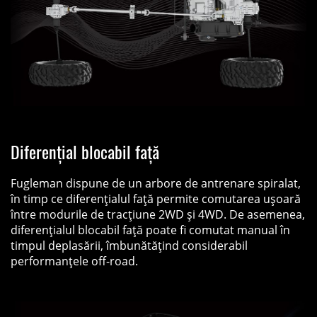
Diferențial blocabil față
Fugleman dispune de un arbore de antrenare spiralat,
în timp ce diferenţialul față permite comutarea ușoară
între modurile de tracțiune 2WD și 4WD. De asemenea,
diferențialul blocabil față poate fi comutat manual în
timpul deplasării, îmbunătățind considerabil
performanțele off-road.