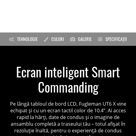
TEHNOLOGIE
CULORI
GALERIE
SPECIFICAȚII
Ecran inteligent Smart
Commanding
Pe lângă tabloul de bord LCD, Fugleman UT6 X vine
echipat și cu un ecran tactil color de 10.4”. Ai acces
rapid la hărți, date de condus și o imagine de
ansamblu completă a traseului tău – totul afișat în
rezoluție înaltă, pentru o experiență de condus