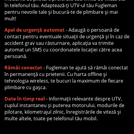
în telefonul tău. Adaptează-ți UTV-ul tău Fugleman
pentru nevoile tale și bucură-te de plimbare și mai
mult!
Apel de urgență automat
- Adaugă o persoană de
contact pentru eventuale situații de urgență și în caz de
accident grav sau răsturnare, aplicația va trimite
automat un SMS cu coordonatele locației către acea
persoană.
Rămâi conectat
- Fugleman te ajută să rămâi conectat
în permanență cu prietenii. Cu harta offline și
tehnologia wireless, te bucuri la maximum de fiecare
plimbare cu gașca.
Date în timp real
- Informații relevante despre UTV,
cuplul instantaneu și puterea motorului, modurile de
pilotare, kilometrajul zilnic, înregistrările de viteză și
multe altele, toate pe telefonul tău mobil.