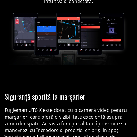
intuitivă și conectată.
Siguranță sporită la marșarier
Fugleman UT6 X este dotat cu o cameră video pentru
marșarier, care oferă o vizibilitate excelentă asupra
zonei din spate. Această funcționalitate îți permite să
manevrezi cu încredere și precizie, chiar și în spații
înguste sau dificil de accesat, reducând riscul de