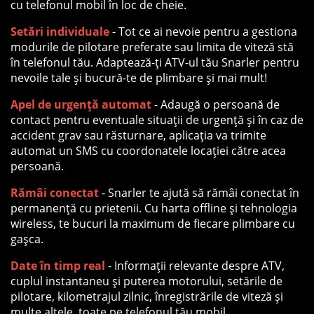
cu telefonul mobil în loc de cheie.
Setări individuale
- Tot ce ai nevoie pentru a gestiona
modurile de pilotare preferate sau limita de viteză stă
în telefonul tău. Adaptează-ți ATV-ul tău Snarler pentru
nevoile tale și bucură-te de plimbare și mai mult!
Apel de urgență automat
- Adaugă o persoană de
contact pentru eventuale situații de urgență și în caz de
accident grav sau răsturnare, aplicația va trimite
automat un SMS cu coordonatele locației către acea
persoană.
Rămâi conectat
- Snarler te ajută să rămâi conectat în
permanență cu prietenii. Cu harta offline și tehnologia
wireless, te bucuri la maximum de fiecare plimbare cu
gașca.
Date în timp real
- Informații relevante despre ATV,
cuplul instantaneu și puterea motorului, setările de
pilotare, kilometrajul zilnic, înregistrările de viteză și
multe altele, toate pe telefonul tău mobil.