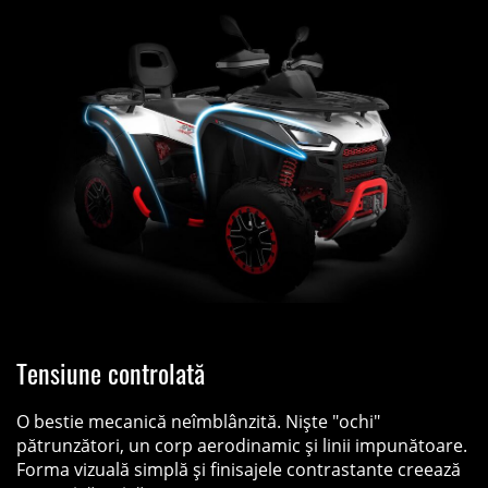
Tensiune controlată
O bestie mecanică neîmblânzită. Niște "ochi"
pătrunzători, un corp aerodinamic și linii impunătoare.
Forma vizuală simplă și finisajele contrastante creează