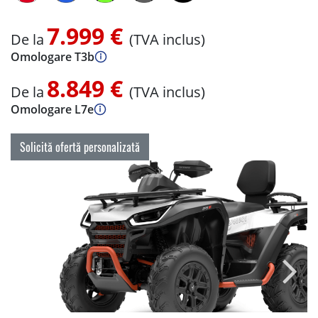
7.999 €
De la
(TVA inclus)
Omologare T3b
8.849 €
De la
(TVA inclus)
Omologare L7e
Solicită ofertă personalizată